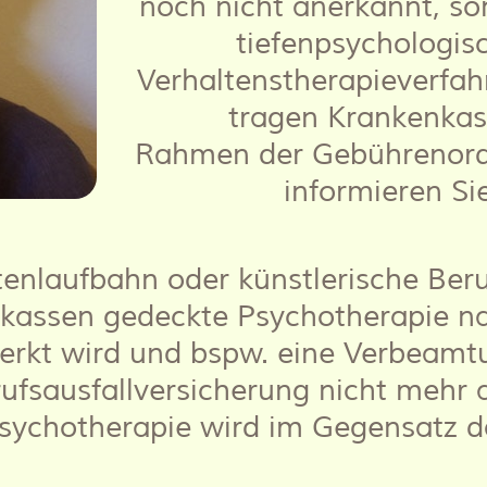
noch nicht anerkannt, so
tiefenpsychologis
Verhaltenstherapieverfahr
tragen Krankenkass
Rahmen der Gebührenordnu
informieren Sie
tenlaufbahn oder künstlerische Ber
nkassen gedeckte Psychotherapie nac
erkt wird und bspw. eine Verbeamtu
ufsausfallversicherung nicht mehr
 Psychotherapie wird im Gegensatz da