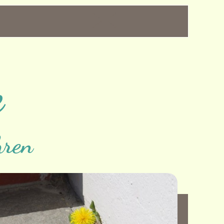
✉️
📞
e
hren